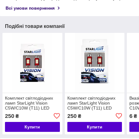
Всі умови повернення
Подібні товари компанії
Комплект світлодіодних
Комплект світлодіодних
Вказ
ламп StarLight Vision
ламп StarLight Vision
розж
C5W/C10W (T11) LED
C5W/C10W (T11) LED
C10
Festoon SV8.5 WHITE
Festoon SV8.5 WHITE
(сал
250
250
6
₴
₴
₴
6000 K 41 mm 12/24V
6000 K 36 mm 12/24V
Купити
Купити