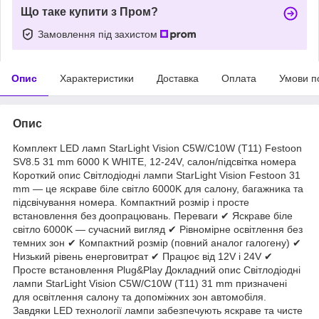
Що таке купити з Пром?
Замовлення під захистом
Опис
Характеристики
Доставка
Оплата
Умови п
Опис
Комплект LED ламп StarLight Vision C5W/C10W (T11) Festoon
SV8.5 31 mm 6000 K WHITE, 12-24V, салон/підсвітка номера
Короткий опис Світлодіодні лампи StarLight Vision Festoon 31
mm — це яскраве біле світло 6000K для салону, багажника та
підсвічування номера. Компактний розмір і просте
встановлення без доопрацювань. Переваги ✔ Яскраве біле
світло 6000K — сучасний вигляд ✔ Рівномірне освітлення без
темних зон ✔ Компактний розмір (повний аналог галогену) ✔
Низький рівень енерговитрат ✔ Працює від 12V і 24V ✔
Просте встановлення Plug&Play Докладний опис Світлодіодні
лампи StarLight Vision C5W/C10W (T11) 31 mm призначені
для освітлення салону та допоміжних зон автомобіля.
Завдяки LED технології лампи забезпечують яскраве та чисте