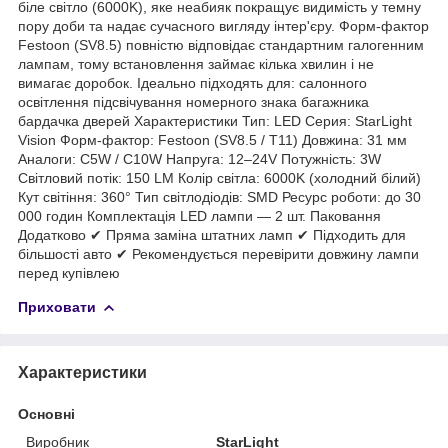
біле світло (6000K), яке неабияк покращує видимість у темну
пору доби та надає сучасного вигляду інтер'єру. Форм-фактор
Festoon (SV8.5) повністю відповідає стандартним галогенним
лампам, тому встановлення займає кілька хвилин і не
вимагає доробок. Ідеально підходять для: салонного
освітлення підсвічування номерного знака багажника
бардачка дверей Характеристики Тип: LED Серия: StarLight
Vision Форм-фактор: Festoon (SV8.5 / T11) Довжина: 31 мм
Аналоги: C5W / C10W Напруга: 12–24V Потужність: 3W
Світловий потік: 150 LM Колір світла: 6000K (холодний білий)
Кут світіння: 360° Тип світлодіодів: SMD Ресурс роботи: до 30
000 годин Комплектація LED лампи — 2 шт. Паковання
Додатково ✔ Пряма заміна штатних ламп ✔ Підходить для
більшості авто ✔ Рекомендується перевірити довжину лампи
перед купівлею
Приховати
Характеристики
Основні
Виробник
StarLight