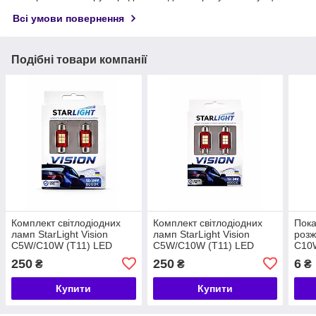
Всі умови повернення
Подібні товари компанії
Комплект світлодіодних
Комплект світлодіодних
Пок
ламп StarLight Vision
ламп StarLight Vision
роз
C5W/C10W (T11) LED
C5W/C10W (T11) LED
C10W
Festoon SV8.5 WHITE
Festoon SV8.5 WHITE
mm
250
250
6
₴
₴
₴
6000 K 31 mm 12/24V
6000 K 41 mm 12/24V
Купити
Купити