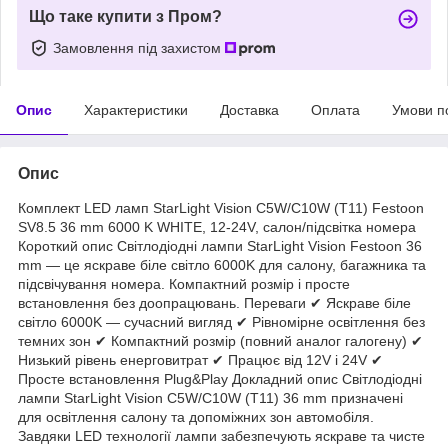
Що таке купити з Пром?
Замовлення під захистом
Опис
Характеристики
Доставка
Оплата
Умови п
Опис
Комплект LED ламп StarLight Vision C5W/C10W (T11) Festoon
SV8.5 36 mm 6000 K WHITE, 12-24V, салон/підсвітка номера
Короткий опис Світлодіодні лампи StarLight Vision Festoon 36
mm — це яскраве біле світло 6000K для салону, багажника та
підсвічування номера. Компактний розмір і просте
встановлення без доопрацювань. Переваги ✔ Яскраве біле
світло 6000K — сучасний вигляд ✔ Рівномірне освітлення без
темних зон ✔ Компактний розмір (повний аналог галогену) ✔
Низький рівень енерговитрат ✔ Працює від 12V і 24V ✔
Просте встановлення Plug&Play Докладний опис Світлодіодні
лампи StarLight Vision C5W/C10W (T11) 36 mm призначені
для освітлення салону та допоміжних зон автомобіля.
Завдяки LED технології лампи забезпечують яскраве та чисте