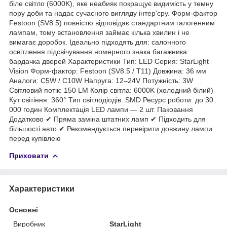
біле світло (6000K), яке неабияк покращує видимість у темну
пору доби та надає сучасного вигляду інтер'єру. Форм-фактор
Festoon (SV8.5) повністю відповідає стандартним галогенним
лампам, тому встановлення займає кілька хвилин і не
вимагає доробок. Ідеально підходять для: салонного
освітлення підсвічування номерного знака багажника
бардачка дверей Характеристики Тип: LED Серия: StarLight
Vision Форм-фактор: Festoon (SV8.5 / T11) Довжина: 36 мм
Аналоги: C5W / C10W Напруга: 12–24V Потужність: 3W
Світловий потік: 150 LM Колір світла: 6000K (холодний білий)
Кут світіння: 360° Тип світлодіодів: SMD Ресурс роботи: до 30
000 годин Комплектація LED лампи — 2 шт. Паковання
Додатково ✔ Пряма заміна штатних ламп ✔ Підходить для
більшості авто ✔ Рекомендується перевірити довжину лампи
перед купівлею
Приховати
Характеристики
Основні
Виробник
StarLight