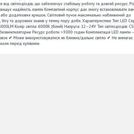
 від світлодіодів, що забезпечує стабільну роботу та довгий ресурс. Рі
двищує надійність лампи Компактний корпус дає змогу встановлювати ла
 або додаткових кришок. Світловий пучок максимально наближений до
 бігу та дорожніх знаків у темну пору доби. Характеристики Тип: LED Се
5000LM Колір світла: 6000K (білий) Напруга: 12–24V Тип світлодіодів: CS
не/безвентиляторне Ресурс роботи: >3000 годин Комплектація LED лампи 
жівок ✔ Може використовуватися як ближнє/дальнє світло ✔ Не вимагає
околя перед купівлею