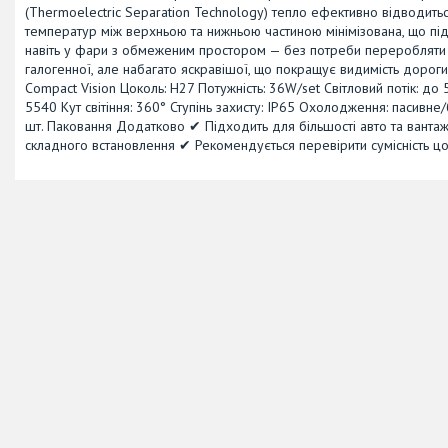
(Thermoelectric Separation Technology) тепло ефективно відводиться
температур між верхньою та нижньою частиною мінімізована, що пі
навіть у фари з обмеженим простором — без потреби переробляти
галогенної, але набагато яскравішої, що покращує видимість дороги,
Compact Vision Цоколь: H27 Потужність: 36W/set Світловий потік: до 
5540 Кут світіння: 360° Ступінь захисту: IP65 Охолодження: пасив
шт. Паковання Додатково ✔ Підходить для більшості авто та ванта
складного встановлення ✔ Рекомендується перевірити сумісність ц