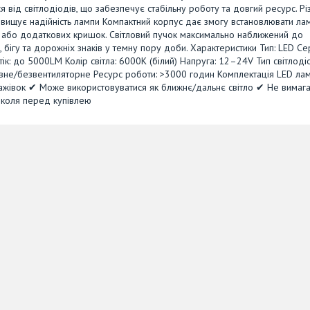
 від світлодіодів, що забезпечує стабільну роботу та довгий ресурс. Рі
двищує надійність лампи Компактний корпус дає змогу встановлювати ла
 або додаткових кришок. Світловий пучок максимально наближений до
 бігу та дорожніх знаків у темну пору доби. Характеристики Тип: LED Се
ік: до 5000LM Колір світла: 6000K (білий) Напруга: 12–24V Тип світлодіо
асивне/безвентиляторне Ресурс роботи: >3000 годин Комплектація LED ла
тажівок ✔ Може використовуватися як ближнє/дальнє світло ✔ Не вимаг
околя перед купівлею