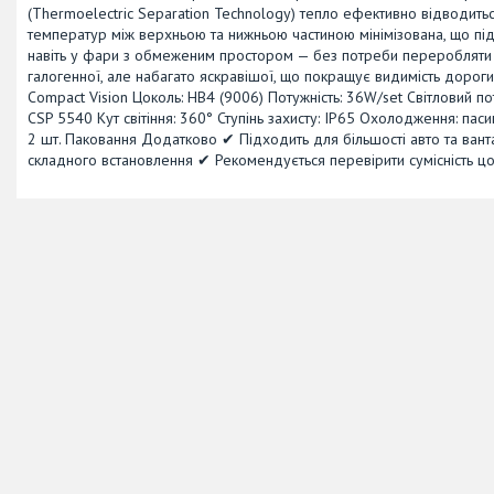
(Thermoelectric Separation Technology) тепло ефективно відводиться
температур між верхньою та нижньою частиною мінімізована, що пі
навіть у фари з обмеженим простором — без потреби переробляти
галогенної, але набагато яскравішої, що покращує видимість дороги,
Compact Vision Цоколь: HB4 (9006) Потужність: 36W/set Світловий пот
CSP 5540 Кут світіння: 360° Ступінь захисту: IP65 Охолодження: п
2 шт. Паковання Додатково ✔ Підходить для більшості авто та ван
складного встановлення ✔ Рекомендується перевірити сумісність ц