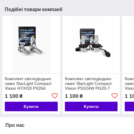
Подібні товари компанії
Комплект світлодіодних
Комплект світлодіодних
Комп
ламп StarLight Compact
ламп StarLight Compact
ламп
Vision H7/H18 PX26d
Vision PSX24W PG20-7
Visi
6000K 12/24 V (пасивне
6000K 12/24 V (пасивне
6000
1 100
1 100
1 1
₴
₴
охолодження)
охолодження)
охо
Купити
Купити
Про нас