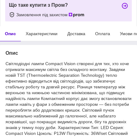
Що таке купити з Пром?
Замовлення під захистом
Опис
Характеристики
Доставка
Оплата
Умови п
Опис
Світлодіодні лампи Compact Vision створені для тих, хто хоче
отримати максимум світла без складного монтажу. Завдяки
новій TST (Thermoelectric Separation Technology) тепло
ефективно відводиться від світлодіодів, що забезпечує
стабільну роботу та довгий ресурс. Різниця температур між
верхньою та нижньою частиною мінімізована, що підвищує
надійність лампи Компактний корпус дає змогу встановлювати
лампи навіть у фари з обмеженим простором — без потреби
переробляти або додаткових кришок. Світловий пучок
максимально наближений до галогенної, але набагато
яскравішої, що покращує видимість дороги, бігу та дорожніх
знаків у темну пору доби. Характеристики Тип: LED Серия:
Compact Vision Цоколь: P13W Потужність: 36W/set Світловий