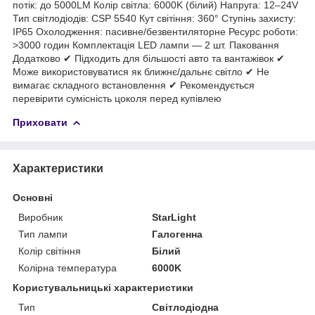
потік: до 5000LM Колір світла: 6000K (білий) Напруга: 12–24V
Тип світлодіодів: CSP 5540 Кут світіння: 360° Ступінь захисту:
IP65 Охолодження: пасивне/безвентиляторне Ресурс роботи:
>3000 годин Комплектація LED лампи — 2 шт. Паковання
Додатково ✔ Підходить для більшості авто та вантажівок ✔
Може використовуватися як ближнє/дальнє світло ✔ Не
вимагає складного встановлення ✔ Рекомендується
перевірити сумісність цоколя перед купівлею
Приховати
Характеристики
Основні
Виробник
StarLight
Тип лампи
Галогенна
Колір світіння
Білий
Колірна температура
6000K
Користувальницькі характеристики
Тип
Світлодіодна