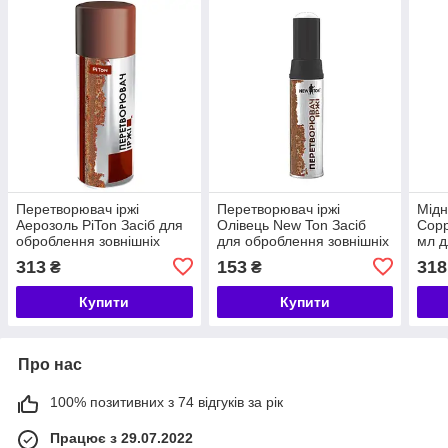
Перетворювач іржі
Перетворювач іржі
Мідн
Аерозоль PiTon Засіб для
Олівець New Ton Засіб
Copp
оброблення зовнішніх
для оброблення зовнішніх
мл д
поверхонь 400 мл
поверхонь 12 мл
вихл
313
153
318
₴
₴
+110
Купити
Купити
Про нас
100% позитивних з 74 відгуків за рік
Працює з 29.07.2022