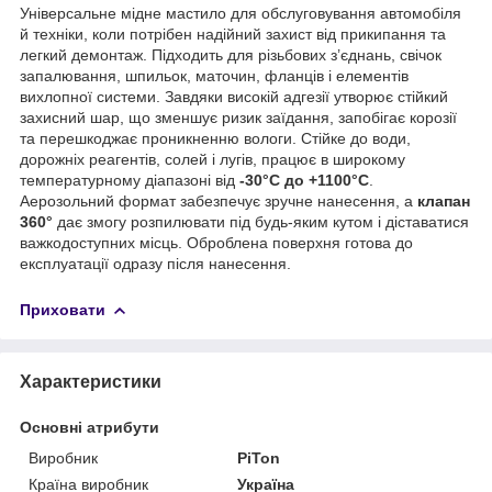
Універсальне мідне мастило для обслуговування автомобіля
й техніки, коли потрібен надійний захист від прикипання та
легкий демонтаж. Підходить для різьбових з’єднань, свічок
запалювання, шпильок, маточин, фланців і елементів
вихлопної системи. Завдяки високій адгезії утворює стійкий
захисний шар, що зменшує ризик заїдання, запобігає корозії
та перешкоджає проникненню вологи. Стійке до води,
дорожніх реагентів, солей і лугів, працює в широкому
температурному діапазоні від
-30°C до +1100°C
.
Аерозольний формат забезпечує зручне нанесення, а
клапан
360°
дає змогу розпилювати під будь-яким кутом і діставатися
важкодоступних місць. Оброблена поверхня готова до
експлуатації одразу після нанесення.
Приховати
Характеристики
Основні атрибути
Виробник
PiTon
Країна виробник
Україна