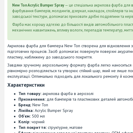
New Ton Acrylic Bumper Spray
— це спеціальна акрилова фарба для 
фарбування бамперів, молдингів, дзеркал, накладок, спойлерів та ін
заводської текстури, допомагає приховати дрібні подряпини та нерів
Фарба має хорошу адгезію до більшості видів автомобільного пласти
механічних навантажень, впливу вологи, перепадів температур, мит
Акрилова фарба для бампера New Ton створена для відновлення зо
підготовчих процесів. Засіб допомагає повернути поверхні акуратний
пластику, наближену до заводського покриття.
Завдяки зручному аерозольному формату фарба легко наноситься н
рівномірно розподіляється та утворює стійкий шар, який не лише по
експлуатації. Оптимально підходить для локального ремонту й косм
Характеристики
Тип товару:
акрилова фарба в аерозолі
Призначення:
для бамперів та пластикових деталей автомоб
Бренд:
New Ton
Лінійка:
Acrylic Bumper Spray
Об’єм:
500 мл
Колір:
чорний
Тип покриття:
структурне, матове
Ефект:
відновлення заводської текстури пластику, OEM-ефект