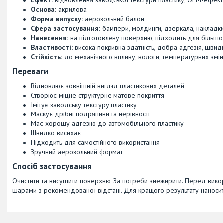
Основа:
акрилова
Форма випуску:
аерозольний балон
Сфера застосування:
бампери, молдинги, дзеркала, накладки,
Нанесення:
на підготовлену поверхню, підходить для більшос
Властивості:
висока покривна здатність, добра адгезія, швид
Стійкість:
до механічного впливу, вологи, температурних змін,
Переваги
Відновлює зовнішній вигляд пластикових деталей
Створює міцне структурне матове покриття
Імітує заводську текстуру пластику
Маскує дрібні подряпини та нерівності
Має хорошу адгезію до автомобільного пластику
Швидко висихає
Підходить для самостійного використання
Зручний аерозольний формат
Спосіб застосування
Очистити та висушити поверхню. За потреби знежирити. Перед вико
шарами з рекомендованої відстані. Для кращого результату наносит