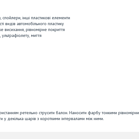
 спойлери, інші пластикові елементи
ті видів автомобільного пластику
ке висихання, рівномірне покриття
 ультрафіолету, миття
ристанням ретельно струсити балон. Наносити фарбу тонкими рівномірн
и у декілька шарів з короткими інтервалами між ними.