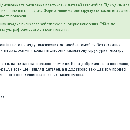
відновлення та оновлення пластикових деталей автомобіля. Підходить для
ших елементів із пластику. Формує міцне матове структурне покриття з ефект
ності поверхні.
ку, швидко висихає та забезпечує рівномірне нанесення. Стійка до
тя та ультрафіолетового випромінювання.
внішнього вигляду пластикових деталей автомобіля без складних
 вигляд, освіжити колір і відтворити характерну структурну текстуру
авіть на складні за формою елементи. Вона добре лягає на поверхню,
кращує зовнішній вигляд деталей, а й додатково захищає їх у процесі
етичного оновлення пластикових частин кузова.
іля