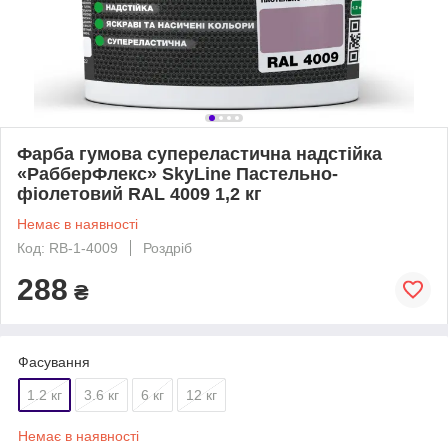
Фарба гумова супереластична надстійка
«РабберФлекс» SkyLine Пастельно-
фіолетовий RAL 4009 1,2 кг
Немає в наявності
Код: RB-1-4009
Роздріб
288
₴
Фасування
1.2 кг
3.6 кг
6 кг
12 кг
Немає в наявності