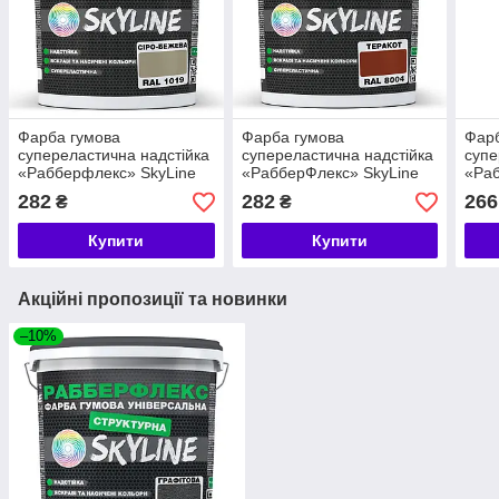
Фарба гумова
Фарба гумова
Фарб
супереластична надстійка
супереластична надстійка
супе
«Рабберфлекс» SkyLine
«РабберФлекс» SkyLine
«Раб
Сіро-бежева RAL 1019 1,2
Теракот RAL 8004 1,2 кг
Яскр
282
282
266
₴
₴
кг
5015
Купити
Купити
Акційні пропозиції та новинки
–10%