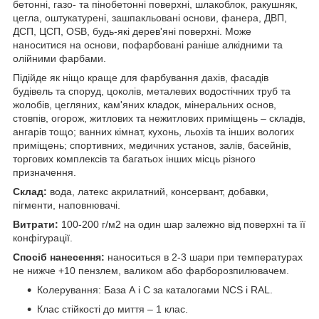
бетонні, газо- та пінобетонні поверхні, шлакоблок, ракушняк,
цегла, оштукатурені, зашпакльовані основи, фанера, ДВП,
ДСП, ЦСП, OSB, будь-які дерев'яні поверхні. Може
наноситися на основи, пофарбовані раніше алкідними та
олійними фарбами.
Підійде як ніщо краще для фарбування дахів, фасадів
будівель та споруд, цоколів, металевих водостічних труб та
жолобів, цегляних, кам'яних кладок, мінеральних основ,
стовпів, огорож, житлових та нежитлових приміщень – складів,
ангарів тощо; ванних кімнат, кухонь, льохів та інших вологих
приміщень; спортивних, медичних установ, залів, басейнів,
торгових комплексів та багатьох інших місць різного
призначення.
Склад:
вода, латекс акрилатний, консервант, добавки,
пігменти, наповнювачі.
Витрати:
100-200 г/м2 на один шар залежно від поверхні та її
конфігурації.
Спосіб нанесення:
наноситься в 2-3 шари при температурах
не нижче +10 пензлем, валиком або фарборозпилювачем.
Колерування: База А і С за каталогами NCS і RAL.
Клас стійкості до миття – 1 клас.