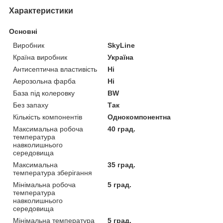
Характеристики
Основні
Виробник
SkyLine
Країна виробник
Україна
Антисептична властивість
Ні
Аерозольна фарба
Ні
База під колеровку
BW
Без запаху
Так
Кількість компонентів
Однокомпонентна
Максимальна робоча
40 град.
температура
навколишнього
середовища
Максимальна
35 град.
температура зберігання
Мінімальна робоча
5 град.
температура
навколишнього
середовища
Мінімальна температура
5 град.