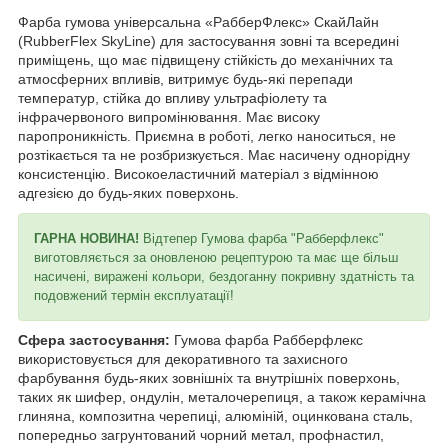
Фарба гумова універсальна «РабберФлекс» СкайЛайн
(RubberFlex SkyLine) для застосування зовні та всередині
приміщень, що має підвищену стійкість до механічних та
атмосферних впливів, витримує будь-які перепади
температур, стійка до впливу ультрафіолету та
інфрачервоного випромінювання. Має високу
паропроникність. Приємна в роботі, легко наноситься, не
розтікається та не розбризкується. Має насичену однорідну
консистенцію. Високоеластичний матеріал з відмінною
адгезією до будь-яких поверхонь.
ГАРНА НОВИНА!
Відтепер Гумова фарба "Рабберфлекс"
виготовляється за оновленою рецептурою та має ще більш
насичені, виражені кольори, бездоганну покривну здатність та
подовжений термін експлуатації!
Сфера застосування:
Гумова фарба Рабберфлекс
використовується для декоративного та захисного
фарбування будь-яких зовнішніх та внутрішніх поверхонь,
таких як шифер, ондулін, металочерепиця, а також керамічна
глиняна, композитна черепиці, алюміній, оцинкована сталь,
попередньо загрунтований чорний метал, профнастил,