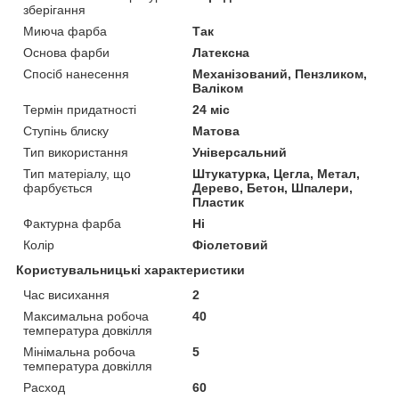
зберігання
Миюча фарба
Так
Основа фарби
Латексна
Спосіб нанесення
Механізований, Пензликом,
Валіком
Термін придатності
24 міс
Ступінь блиску
Матова
Тип використання
Універсальний
Тип матеріалу, що
Штукатурка, Цегла, Метал,
фарбується
Дерево, Бетон, Шпалери,
Пластик
Фактурна фарба
Ні
Колір
Фіолетовий
Користувальницькі характеристики
Час висихання
2
Максимальна робоча
40
температура довкілля
Мінімальна робоча
5
температура довкілля
Расход
60