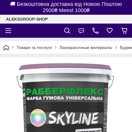
🚚 Безкоштовна доставка від Новою Поштою
2500₴ Meest 1000₴
ALEKSGROUP-SHOP
Товари та послуги
Лакокрасочные материалы
Будів