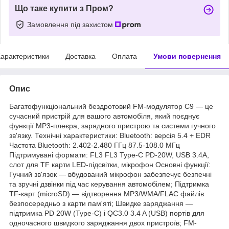
Що таке купити з Пром?
Замовлення під захистом
арактеристики
Доставка
Оплата
Умови повернення
Опис
Багатофункціональний бездротовий FM-модулятор C9 — це
сучасний пристрій для вашого автомобіля, який поєднує
функції MP3-плеєра, зарядного пристрою та системи гучного
зв'язку. Технічні характеристики: Bluetooth: версія 5.4 + EDR
Частота Bluetooth: 2.402-2.480 ГГц 87.5-108.0 МГц
Підтримувані формати: FL3 FL3 Type-C PD-20W, USB 3.4А,
слот для TF карти LED-підсвітки, мікрофон Основні функції:
Гучний зв'язок — вбудований мікрофон забезпечує безпечні
та зручні дзвінки під час керування автомобілем; Підтримка
TF-карт (microSD) — відтворення MP3/WMA/FLAC файлів
безпосередньо з карти пам'яті; Швидке заряджання —
підтримка PD 20W (Type-C) і QC3.0 3.4 A (USB) портів для
одночасного швидкого заряджання двох пристроїв; FM-