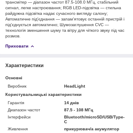
трансмітер — діапазон частот 87.5-108.0 МГц, стабільний
сигнал, легке настроювання; RGB LED-підсвітка — стильна
райдужна підсвітка надає сучасного вигляду салону;
Автоматичне під'єднання — запам'ятовує останній пристрій і
під'єднується автоматично; Шумозаглушення CVC —
технологія зменшення шуму та вітру для чіткого звуку під час
розмов.
Приховати
Характеристики
Основні
Виробник
HeadLight
Користувальницькі характеристики
Гарантія
14 днів
Диапазон частот
87.5 - 108 МГц
Інтерфейси
Bluetooth/microSD/USB/Type-
C
Живлення
прикурювач/а акумулятор